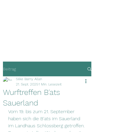
Guardians of
Happiness
Beitrag
Silke Barny Allan
21. Sept. 2025
1 Min. Lesezeit
Wurftreffen B'ats
Sauerland
Vom 19. bis zum 21. September 
haben sich die B'ats im Sauerland 
im Landhaus Schlossberg getroffen. 