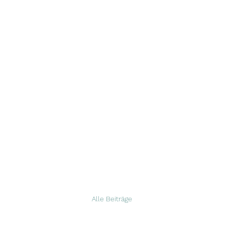
Guardians 
Start
Aktuelles
Über uns
Hündinnen
Rüden
Wu
Alle Beiträge