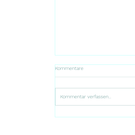
Kommentare
Kommentar verfassen...
Lana und Shadow-Puppy's
werden um den 12. Januar
2026 erwartet