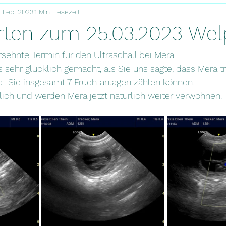
. Feb. 2023
1 Min. Lesezeit
rten zum 25.03.2023 We
sehnte Termin für den Ultraschall bei Mera.
s sehr glücklich gemacht, als Sie uns sagte, dass Mera tr
at Sie insgesamt 7 Fruchtanlagen zählen können.
lich und werden Mera jetzt natürlich weiter verwöhnen.