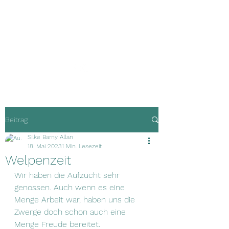
Guardians of
Happiness
Beitrag
Silke Barny Allan
18. Mai 2023
1 Min. Lesezeit
Welpenzeit
Wir haben die Aufzucht sehr 
genossen. Auch wenn es eine 
Menge Arbeit war, haben uns die 
Zwerge doch schon auch eine 
Menge Freude bereitet.