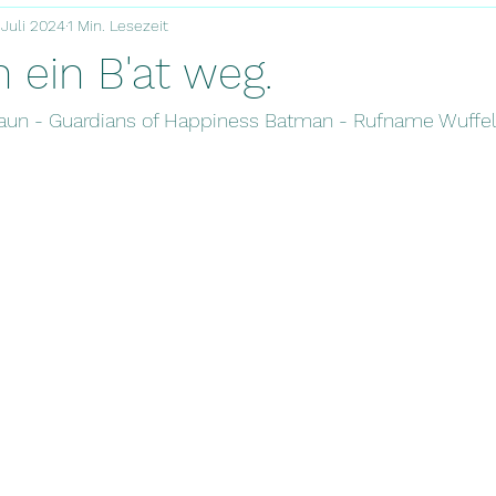
 Juli 2024
1 Min. Lesezeit
 ein B'at weg.
raun - Guardians of Happiness Batman - Rufname Wuffe