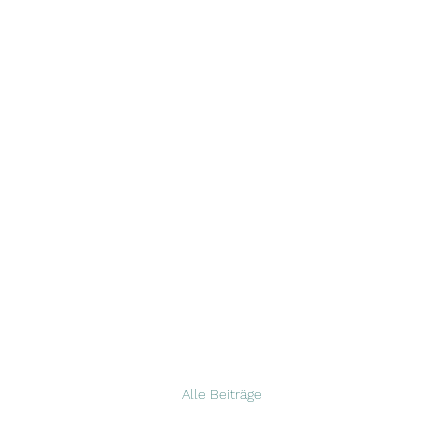
Guardians 
Start
Aktuelles
Über uns
Hündinnen
Rüden
Wu
Alle Beiträge