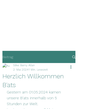
Guardians of
Happiness
Beitrag
Silke Barny Allan
2. Mai 2024
1 Min. Lesezeit
Herzlich Willkommen
B'ats
Gestern am 01.05.2024 kamen 
unsere B'ats innerhalb von 5 
Stunden zur Welt.