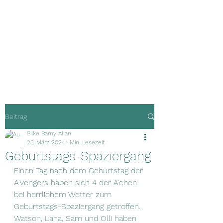
Guardians of
Happiness
Beitrag
Silke Barny Allan
23. März 2024
1 Min. Lesezeit
Geburtstags-Spaziergang
Einen Tag nach dem Geburtstag der 
A'vengers haben sich 4 der A'chen 
bei herrlichem Wetter zum 
Geburtstags-Spaziergang getroffen. 
Watson, Lana, Sam und Olli haben 