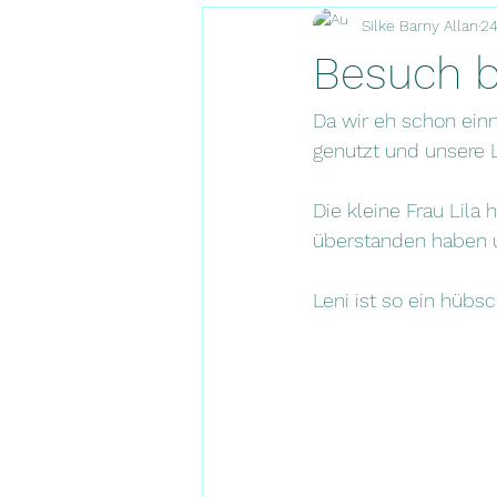
Silke Barny Allan
24
Besuch b
Da wir eh schon ein
genutzt und unsere L
Die kleine Frau Lila 
überstanden haben un
Leni ist so ein hübs