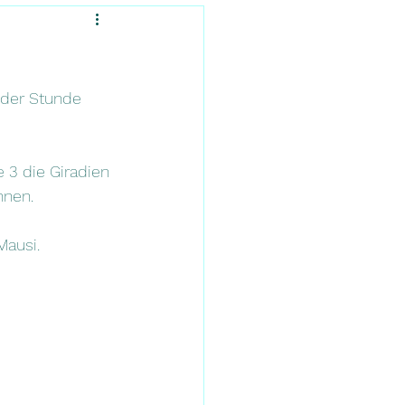
 der Stunde 
e 3 die Giradien 
nnen.
Mausi.