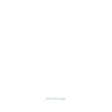
Guardians 
Start
Aktuelles
Über uns
Hündinnen
Rüden
Wu
Alle Beiträge